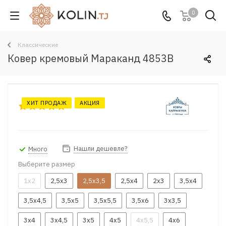
0
Классические
Ковер кремовый Мараканд 4853B
ХИТ ПРОДАЖ
АКЦИЯ
Нашли дешевле?
Много
Выберите размер
1x2
2,5x3
2,5x3,5
2,5x4
2x3
3,5x4
3,5x4,5
3,5x5
3,5x5,5
3,5x6
3x3,5
3x4
3x4,5
3x5
4x5
4x5,5
4x6