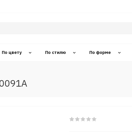
По цвету
По стилю
По форме
 0091A