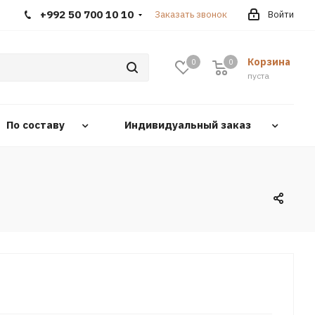
+992 50 700 10 10
Заказать звонок
Войти
Корзина
0
0
0
пуста
По составу
Индивидуальный заказ