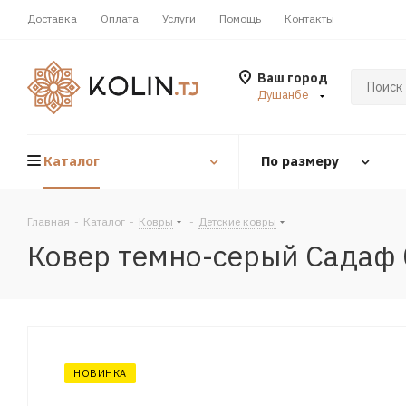
Доставка
Оплата
Услуги
Помощь
Контакты
Ваш город
Душанбе
Каталог
По размеру
Главная
-
Каталог
-
Ковры
-
Детские ковры
Ковер темно-серый Садаф
НОВИНКА