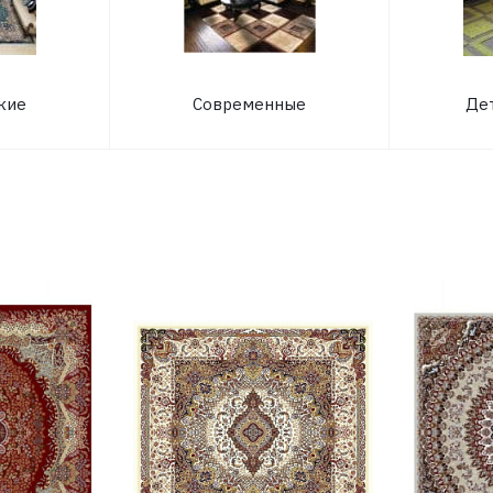
кие
Современные
Де