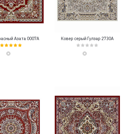
расный Азата 0007A
Ковер серый Гулзар 2730A