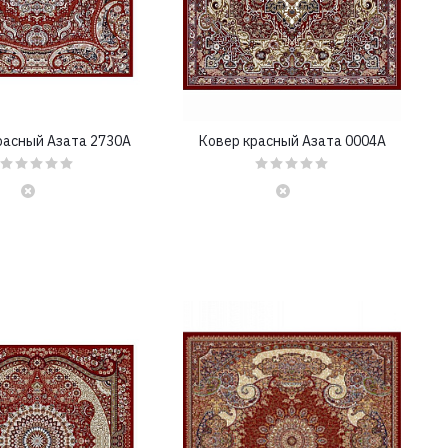
расный Азата 2730A
Ковер красный Азата 0004A