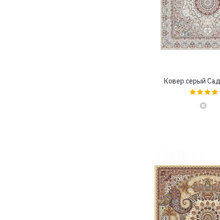
3x5,5 (
0
)
3x6 (
0
)
3x6,5 (
0
)
3x7 (
0
)
3x8 (
0
)
4x4 (
23
)
4x4,5 (
0
)
Ковер серый Са
4x5 (
0
)
4x5,5 (
0
)
4x6 (
0
)
4x6,5 (
0
)
4x7 (
0
)
4x8 (
0
)