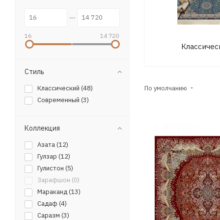
16
14 720
Классичес
Стиль
Классический (
48
)
По умолчанию
Современный (
3
)
Коллекция
Азата (
12
)
Гулзар (
12
)
Гулистон (
5
)
Зарафшон (
0
)
Мараканд (
13
)
Садаф (
4
)
Саразм (
3
)