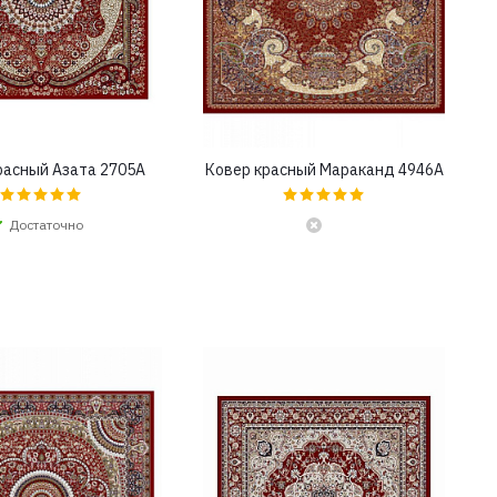
расный Азата 2705A
Ковер красный Мараканд 4946A
Достаточно