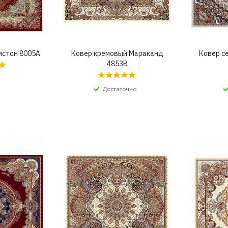
истон 8005A
Ковер кремовый Мараканд
Ковер с
4853B
Достаточно