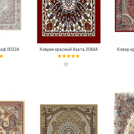
даф 0032A
Коврик красный Азата 2044A
Ковер к