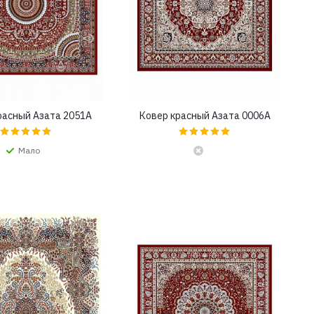
расный Азата 2051A
Ковер красный Азата 0006A
Мало