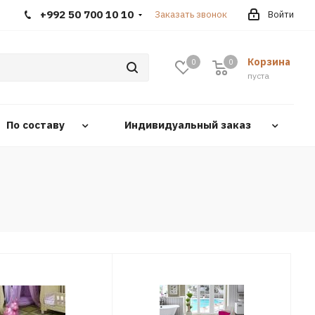
+992 50 700 10 10
Заказать звонок
Войти
Корзина
0
0
0
пуста
По составу
Индивидуальный заказ