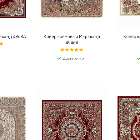
аканд 4868A
Ковер кремовый Мараканд
Ковер 
4946A
Достаточно