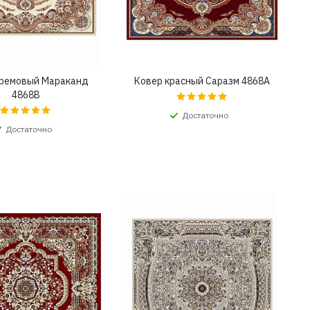
кремовый Мараканд
Ковер красный Саразм 4868A
4868B
Достаточно
Достаточно