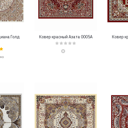
диана Голд
Ковер красный Азата 0005A
Ковер к
но