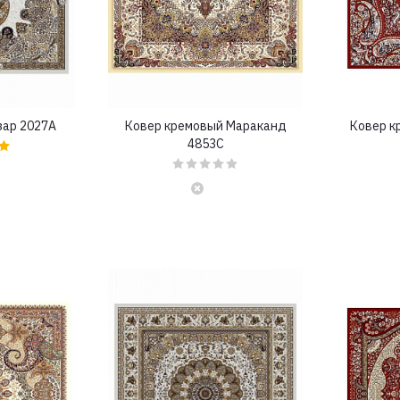
зар 2027A
Ковер кремовый Мараканд
Ковер к
4853C