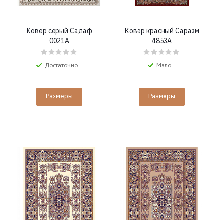
Ковер серый Садаф
Ковер красный Саразм
0021A
4853A
Достаточно
Мало
Размеры
Размеры