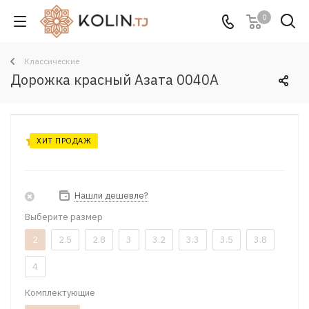
0
Классические
Дорожка красный Азата 0040A
ХИТ ПРОДАЖ
Нашли дешевле?
Выберите размер
2
2.5
2.8
3
3.2
3.3
3.5
3.8
4
Комплектующие