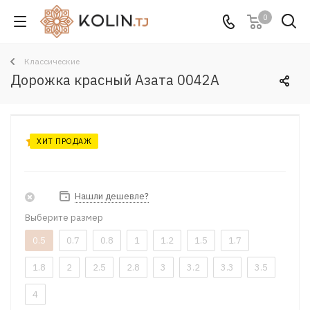
0
Классические
Дорожка красный Азата 0042A
ХИТ ПРОДАЖ
Нашли дешевле?
Выберите размер
0.5
0.7
0.8
1
1.2
1.5
1.7
1.8
2
2.5
2.8
3
3.2
3.3
3.5
4