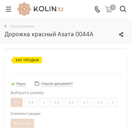
0
Классические
Дорожка красный Азата 0044A
ХИТ ПРОДАЖ
Нашли дешевле?
Мало
Выберите размер
0.7
0.8
1
1.2
1.5
1.7
1.8
2
Комплектующие
Без кожи