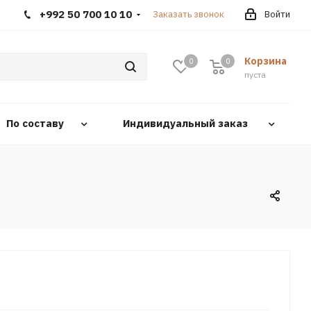
+992 50 700 10 10
Заказать звонок
Войти
Корзина
0
0
0
пуста
По составу
Индивидуальный заказ