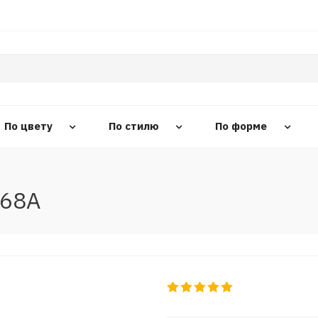
По цвету
По стилю
По форме
068A