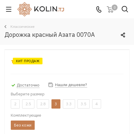
0
Классические
Дорожка красный Азата 0070A
ХИТ ПРОДАЖ
Нашли дешевле?
Достаточно
Выберите размер
2
2.5
2.8
3
3.3
3.5
4
Комплектующие
Без кожи