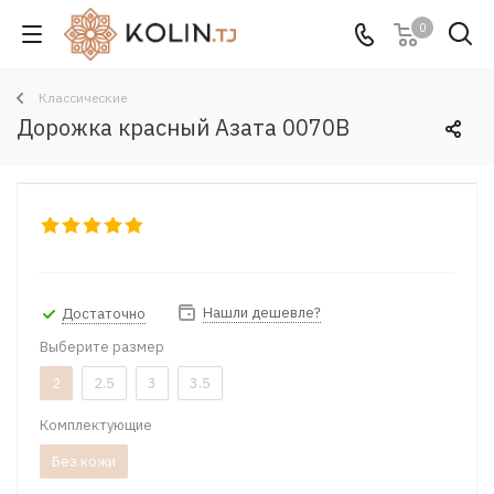
0
Классические
Дорожка красный Азата 0070B
Нашли дешевле?
Достаточно
Выберите размер
2
2.5
3
3.5
Комплектующие
Без кожи