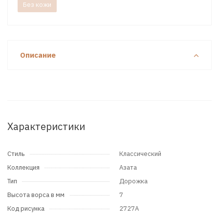
Без кожи
Описание
Характеристики
Стиль
Классический
Коллекция
Азата
Тип
Дорожка
Высота ворса в мм
7
Код рисунка
2727A