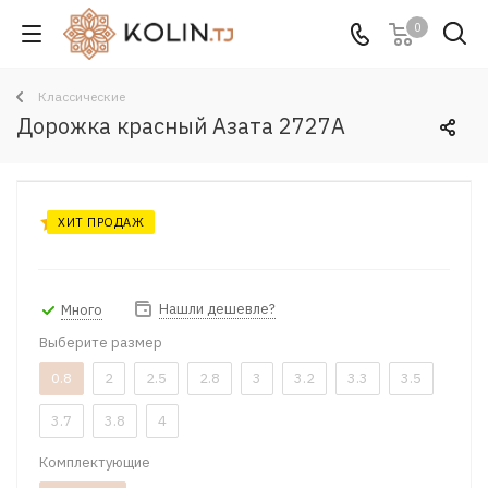
0
Классические
Дорожка красный Азата 2727A
ХИТ ПРОДАЖ
Нашли дешевле?
Много
Выберите размер
0.8
2
2.5
2.8
3
3.2
3.3
3.5
3.7
3.8
4
Комплектующие