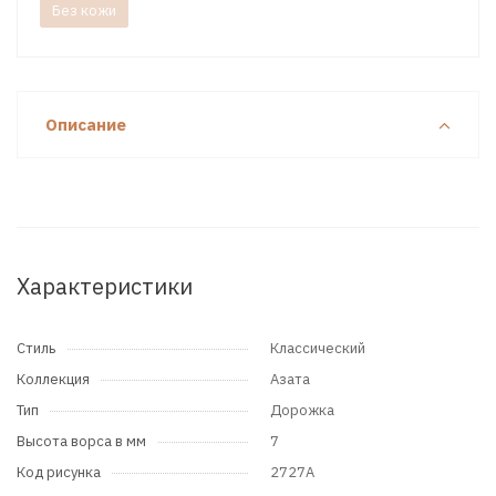
Без кожи
Описание
Характеристики
Стиль
Классический
Коллекция
Азата
Тип
Дорожка
Высота ворса в мм
7
Код рисунка
2727A