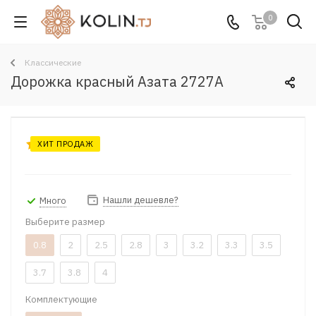
0
Классические
Дорожка красный Азата 2727A
ХИТ ПРОДАЖ
Нашли дешевле?
Много
Выберите размер
0.8
2
2.5
2.8
3
3.2
3.3
3.5
3.7
3.8
4
Комплектующие