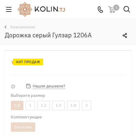
0
Классические
Дорожка серый Гулзар 1206A
ХИТ ПРОДАЖ
Нашли дешевле?
Выберите размер
0.8
1
1.2
1.5
1.8
2
Комплектующие
Без кожи