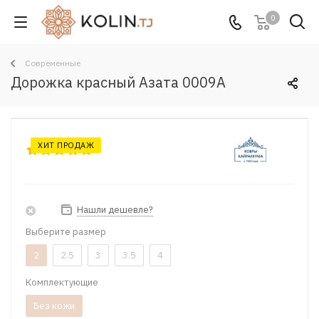
0
Современные
Дорожка красный Азата 0009A
ХИТ ПРОДАЖ
Нашли дешевле?
Выберите размер
2
2.5
3
3.5
4
Комплектующие
Без кожи