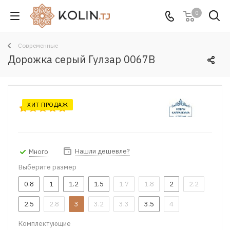
0
Современные
Дорожка серый Гулзар 0067B
ХИТ ПРОДАЖ
Нашли дешевле?
Много
Выберите размер
0.8
1
1.2
1.5
1.7
1.8
2
2.2
2.5
2.8
3
3.2
3.3
3.5
4
Комплектующие