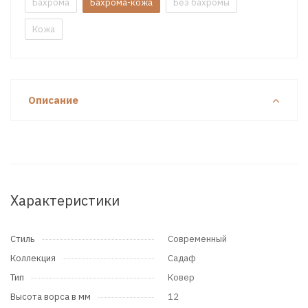
Бахрома
Бахрома-кожа
Без бахромы
Кожа
Описание
Характеристики
Стиль
Современный
Коллекция
Садаф
Тип
Ковер
Высота ворса в мм
12