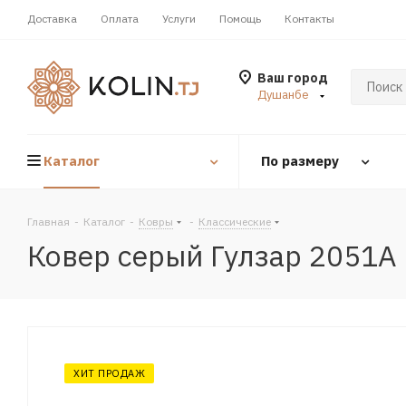
Доставка
Оплата
Услуги
Помощь
Контакты
Ваш город
Душанбе
Каталог
По размеру
Главная
-
Каталог
-
Ковры
-
Классические
Ковер серый Гулзар 2051A
ХИТ ПРОДАЖ