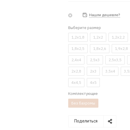
Нашли дешевле?
Выберите размер
1,2x1,8
1,2x2
1,2x2,2
1,8x2,5
1,8x2,6
1,9x2,8
2,4x4
2,5x3
2,5x3,5
2x2,8
2x3
3,5x4
3,5
4x4,5
4x5
Комплектующие
Без бахромы
Поделиться