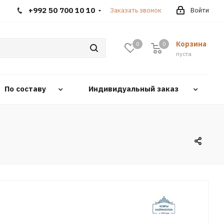
+992 50 700 10 10
Заказать звонок
Войти
Корзина
0
0
0
пуста
По составу
Индивидуальный заказ