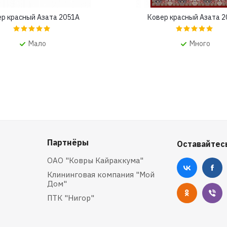
р красный Азата 2051A
Ковер красный Азата 
Мало
Много
Партнёры
Оставайтесь
ОАО "Ковры Кайраккума"
Клининговая компания "Мой
Дом"
ПТК "Нигор"