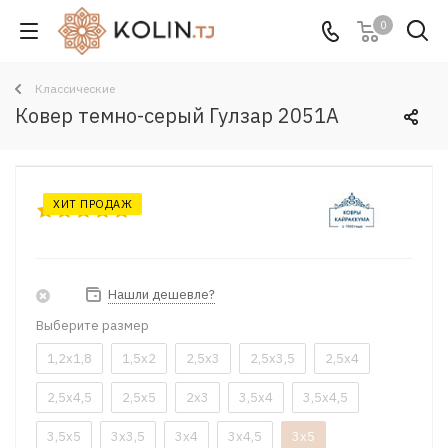
0
Классические
Ковер темно-серый Гулзар 2051A
ХИТ ПРОДАЖ
Нашли дешевле?
Выберите размер
1,2x1,8
1,5x2
2,5x3
2,5x3,5
2,5x4
2,5x4,5
2,5x5
2x3
3,5x4
3,5x4,5
3,5x5
3x3,5
3x4
3x4,5
3x5