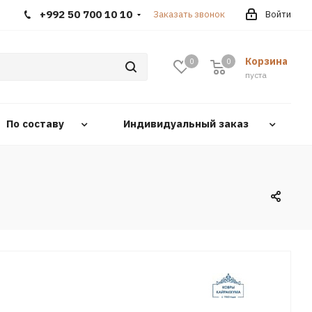
+992 50 700 10 10
Заказать звонок
Войти
Корзина
0
0
0
пуста
По составу
Индивидуальный заказ