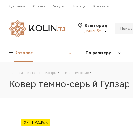
Доставка
Оплата
Услуги
Помощь
Контакты
Ваш город
Душанбе
Каталог
По размеру
Главная
-
Каталог
-
Ковры
-
Классические
Ковер темно-серый Гулзар
ХИТ ПРОДАЖ