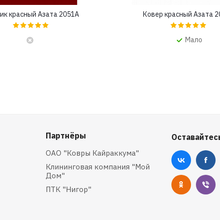
ик красный Азата 2051A
Ковер красный Азата 
Мало
Партнёры
Оставайтесь
ОАО "Ковры Кайраккума"
Клининговая компания "Мой
Дом"
ПТК "Нигор"