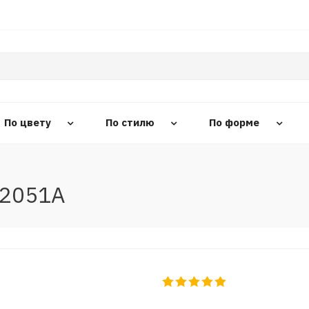
По цвету
По стилю
По форме
 2051A