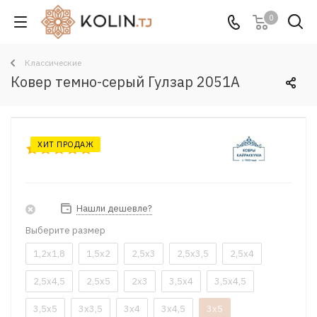
0
Классические
Ковер темно-серый Гулзар 2051A
ХИТ ПРОДАЖ
Нашли дешевле?
Выберите размер
1,2x1,8
1,5x2
2,5x3
2,5x3,5
2,5x4
2,5x4,5
2,5x5
2x3
3,5x4
3,5x4,5
3,5x5
3x3,5
3x4
3x4,5
3x5