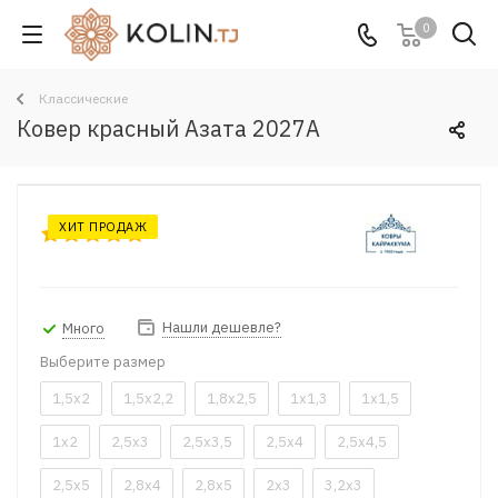
0
Классические
Ковер красный Азата 2027A
ХИТ ПРОДАЖ
Нашли дешевле?
Много
Выберите размер
1,5x2
1,5x2,2
1,8x2,5
1x1,3
1x1,5
1x2
2,5x3
2,5x3,5
2,5x4
2,5x4,5
2,5x5
2,8x4
2,8x5
2x3
3,2x3