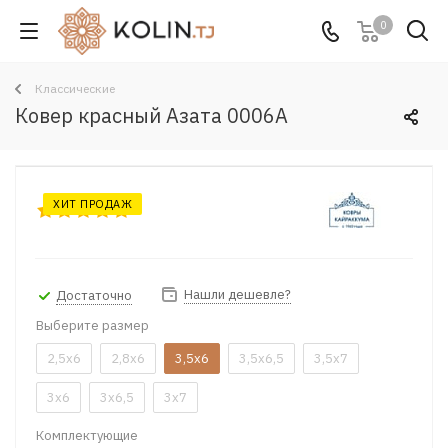
0
Классические
Ковер красный Азата 0006A
ХИТ ПРОДАЖ
Нашли дешевле?
Достаточно
Выберите размер
2,5x6
2,8x6
3,5x6
3,5x6,5
3,5x7
3x6
3x6,5
3x7
Комплектующие