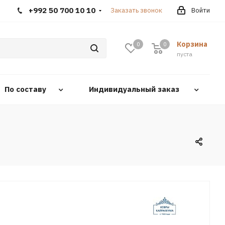
+992 50 700 10 10
Заказать звонок
Войти
Корзина
0
0
0
пуста
По составу
Индивидуальный заказ