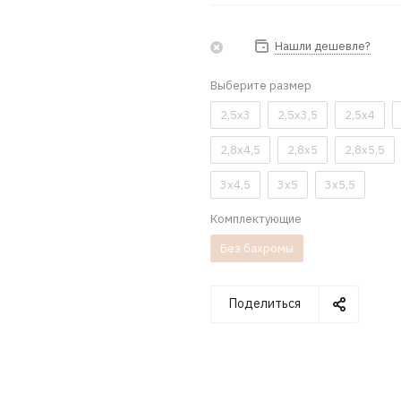
Нашли дешевле?
Выберите размер
2,5x3
2,5x3,5
2,5x4
2,8x4,5
2,8x5
2,8x5,5
3x4,5
3x5
3x5,5
Комплектующие
Без бахромы
Поделиться