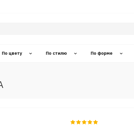
По цвету
По стилю
По форме
A