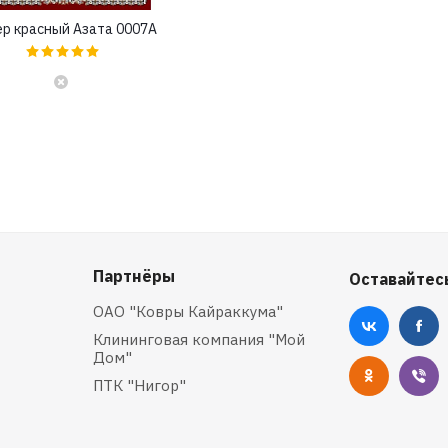
р красный Азата 0007A
Партнёры
Оставайтесь
ОАО "Ковры Кайраккума"
Клининговая компания "Мой
Дом"
ПТК "Нигор"