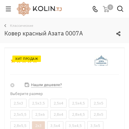
0
Классические
Ковер красный Азата 0007A
ХИТ ПРОДАЖ
Нашли дешевле?
Выберите размер
2,5x3
2,5x3,5
2,5x4
2,5x4,5
2,5x5
2,5x5,5
2,5x6
2,8x4
2,8x4,5
2,8x5
2,8x5,5
2x3
3,5x4
3,5x4,5
3,5x5