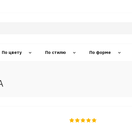
По цвету
По стилю
По форме
A