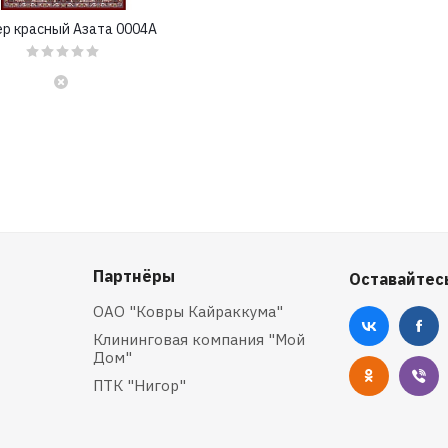
р красный Азата 0004A
Партнёры
Оставайтесь
ОАО "Ковры Кайраккума"
Клининговая компания "Мой
Дом"
ПТК "Нигор"