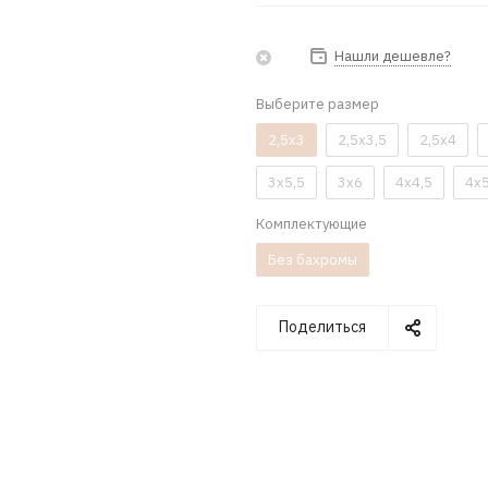
Нашли дешевле?
Выберите размер
2,5x3
2,5x3,5
2,5x4
3x5,5
3x6
4x4,5
4x
Комплектующие
Без бахромы
Поделиться