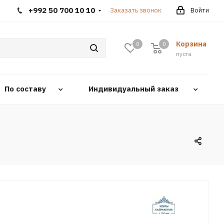
+992 50 700 10 10
Заказать звонок
Войти
Корзина
0
0
0
пуста
По составу
Индивидуальный заказ