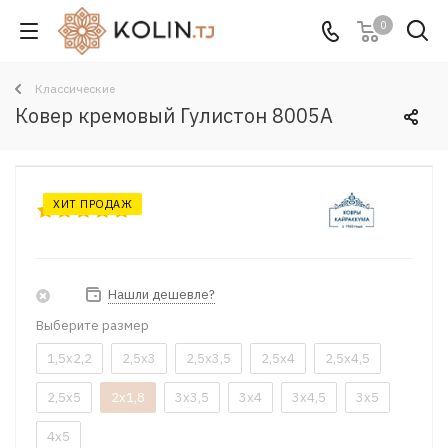
0
Классические
Ковер кремовый Гулистон 8005A
ХИТ ПРОДАЖ
Нашли дешевле?
Выберите размер
1,5x2,2
2,5x3
2,5x3,5
2,5x4
2,5x4,5
2,5x5
2x1,8
3x3,5
3x4
3x4,5
3x5
4x5