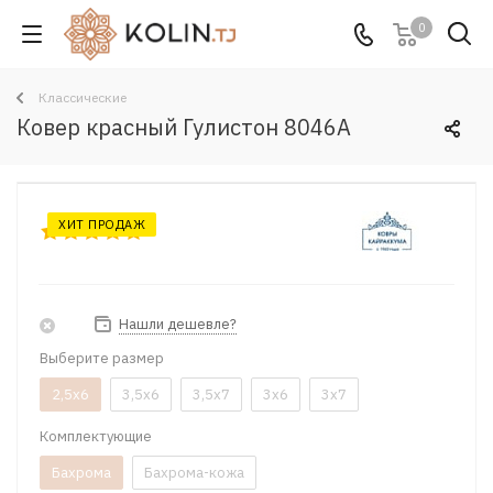
0
Классические
Ковер красный Гулистон 8046A
ХИТ ПРОДАЖ
Нашли дешевле?
Выберите размер
2,5x6
3,5x6
3,5x7
3x6
3x7
Комплектующие
Бахрома
Бахрома-кожа