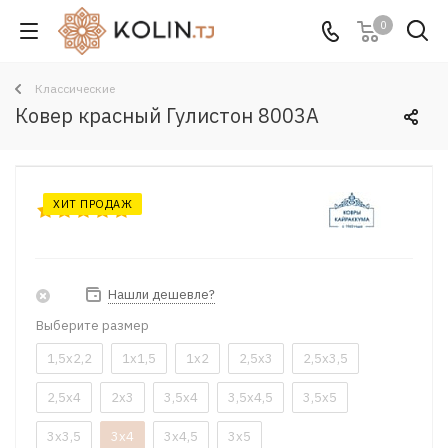
0
Классические
Ковер красный Гулистон 8003A
ХИТ ПРОДАЖ
Нашли дешевле?
Выберите размер
1,5x2,2
1x1,5
1x2
2,5x3
2,5x3,5
2,5x4
2x3
3,5x4
3,5x4,5
3,5x5
3x3,5
3x4
3x4,5
3x5