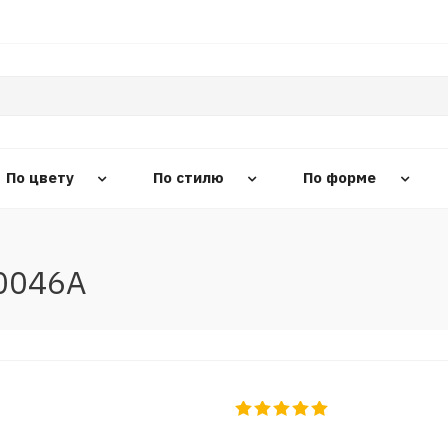
По цвету
По стилю
По форме
0046A