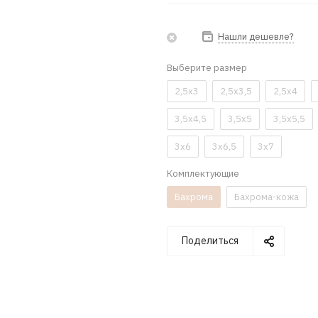
Нашли дешевле?
Выберите размер
2,5x3
2,5x3,5
2,5x4
3,5x4,5
3,5x5
3,5x5,5
3x6
3x6,5
3x7
Комплектующие
Бахрома
Бахрома-кожа
Поделиться