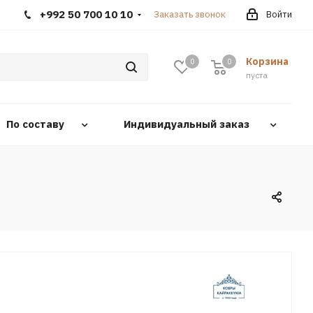
+992 50 700 10 10
Заказать звонок
Войти
Корзина
0
0
0
пуста
По составу
Индивидуальный заказ