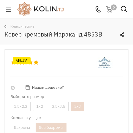
0
Классические
Ковер кремовый Мараканд 4853B
АКЦИЯ
Нашли дешевле?
Выберите размер
1,5x2,2
1x2
2,5x3,5
2x3
Комплектующие
Бахрома
Без бахромы