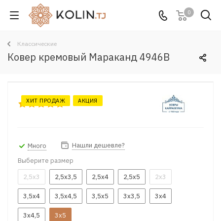
0
Классические
Ковер кремовый Мараканд 4946B
ХИТ ПРОДАЖ
АКЦИЯ
Нашли дешевле?
Много
Выберите размер
2,5x3
2,5x3,5
2,5x4
2,5x5
2x3
3,5x4
3,5x4,5
3,5x5
3x3,5
3x4
3x4,5
3x5