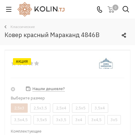
0
Классические
Ковер красный Мараканд 4846B
АКЦИЯ
Нашли дешевле?
Выберите размер
2,5x3
2,5x3,5
2,5x4
2,5x5
3,5x4
3,5x4,5
3,5x5
3x3,5
3x4
3x4,5
3x5
Комплектующие