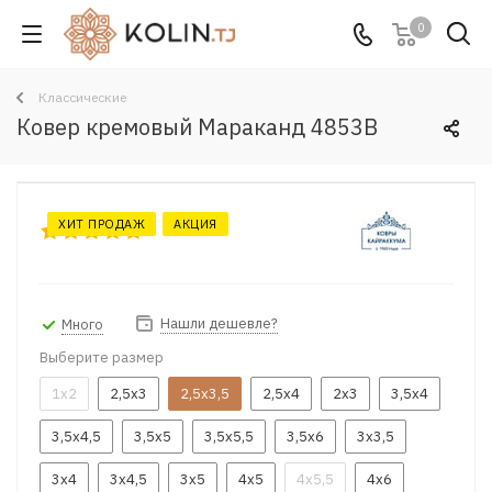
0
Классические
Ковер кремовый Мараканд 4853B
ХИТ ПРОДАЖ
АКЦИЯ
Нашли дешевле?
Много
Выберите размер
1x2
2,5x3
2,5x3,5
2,5x4
2x3
3,5x4
3,5x4,5
3,5x5
3,5x5,5
3,5x6
3x3,5
3x4
3x4,5
3x5
4x5
4x5,5
4x6