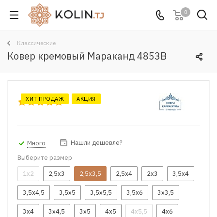
0
Классические
Ковер кремовый Мараканд 4853B
ХИТ ПРОДАЖ
АКЦИЯ
Нашли дешевле?
Много
Выберите размер
1x2
2,5x3
2,5x3,5
2,5x4
2x3
3,5x4
3,5x4,5
3,5x5
3,5x5,5
3,5x6
3x3,5
3x4
3x4,5
3x5
4x5
4x5,5
4x6