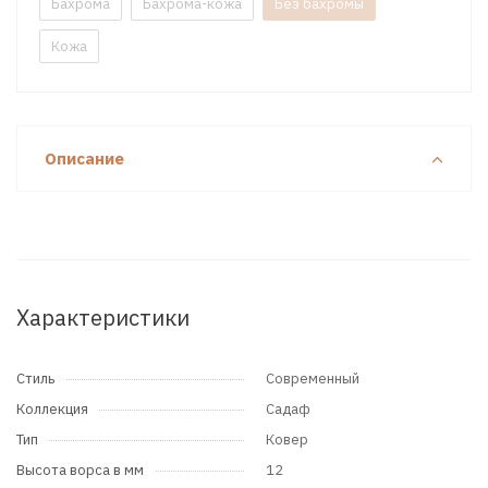
Бахрома
Бахрома-кожа
Без бахромы
Кожа
Описание
Характеристики
Стиль
Современный
Коллекция
Садаф
Тип
Ковер
Высота ворса в мм
12