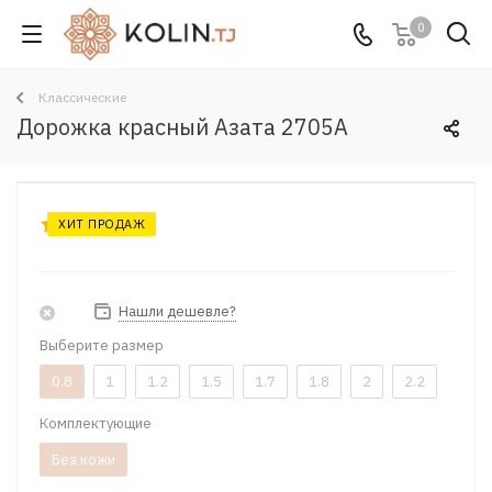
0
Классические
Дорожка красный Азата 2705A
ХИТ ПРОДАЖ
Нашли дешевле?
Выберите размер
0.8
1
1.2
1.5
1.7
1.8
2
2.2
Комплектующие
Без кожи