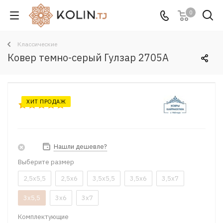
0
Классические
Ковер темно-серый Гулзар 2705A
ХИТ ПРОДАЖ
Нашли дешевле?
Выберите размер
2,5x5,5
2,5x6
3,5x5,5
3,5x6
3,5x7
3x5,5
3x6
3x7
Комплектующие