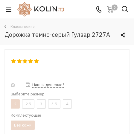
0
Классические
Дорожка темно-серый Гулзар 2727A
Нашли дешевле?
Выберите размер
2
2.5
3
3.5
4
Комплектующие
Без кожи