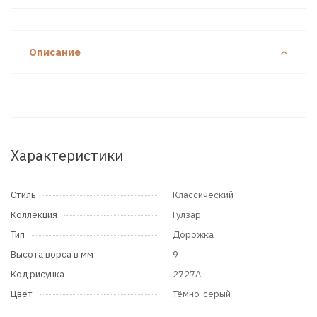
Описание
Характеристики
Стиль
Классический
Коллекция
Гулзар
Тип
Дорожка
Высота ворса в мм
9
Код рисунка
2727A
Цвет
Тёмно-серый