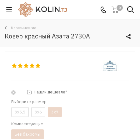
0
Классические
Ковер красный Азата 2730A
Нашли дешевле?
Выберите размер
3x5,5
3x6
3x7
Комплектующие
Без бахромы