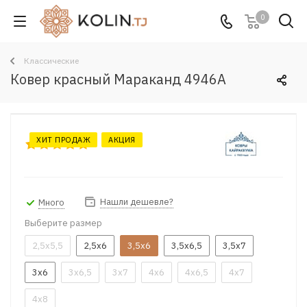
0
Классические
Ковер красный Мараканд 4946A
ХИТ ПРОДАЖ
АКЦИЯ
Нашли дешевле?
Много
Выберите размер
2,5x5,5
2,5x6
3,5x6
3,5x6,5
3,5x7
3x6
3x6,5
3x7
4x6
4x6,5
4x7
4x8