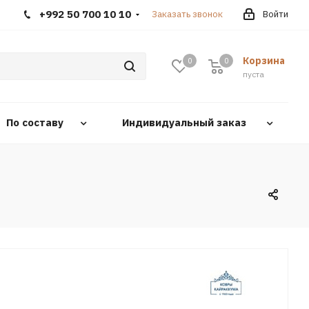
+992 50 700 10 10
Заказать звонок
Войти
Корзина
0
0
0
пуста
По составу
Индивидуальный заказ