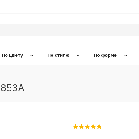
По цвету
По стилю
По форме
4853A