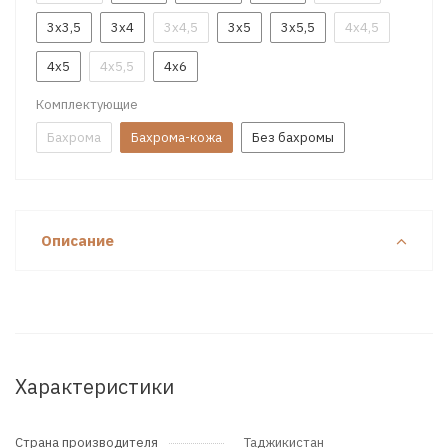
3x3,5
3x4
3x4,5
3x5
3x5,5
4x4,5
4x5
4x5,5
4x6
Комплектующие
Бахрома
Бахрома-кожа
Без бахромы
Описание
Характеристики
Страна производителя
Таджикистан