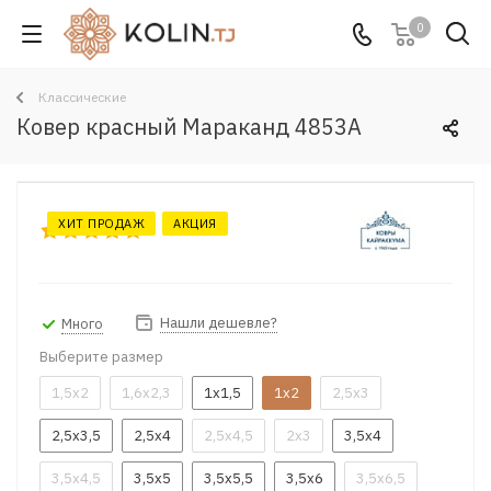
0
Классические
Ковер красный Мараканд 4853A
ХИТ ПРОДАЖ
АКЦИЯ
Нашли дешевле?
Много
Выберите размер
1,5x2
1,6x2,3
1x1,5
1x2
2,5x3
2,5x3,5
2,5x4
2,5x4,5
2x3
3,5x4
3,5x4,5
3,5x5
3,5x5,5
3,5x6
3,5x6,5