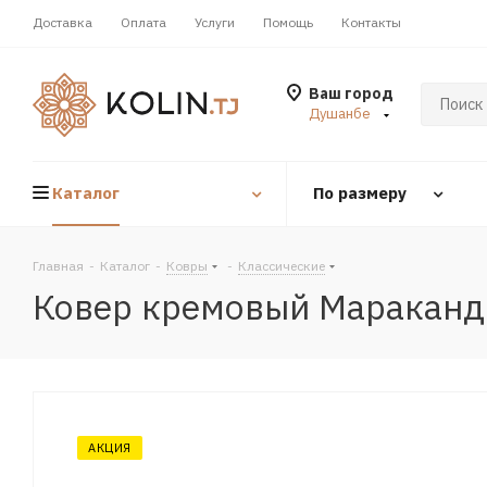
Доставка
Оплата
Услуги
Помощь
Контакты
Ваш город
Душанбе
Каталог
По размеру
Главная
-
Каталог
-
Ковры
-
Классические
Ковер кремовый Мараканд
АКЦИЯ