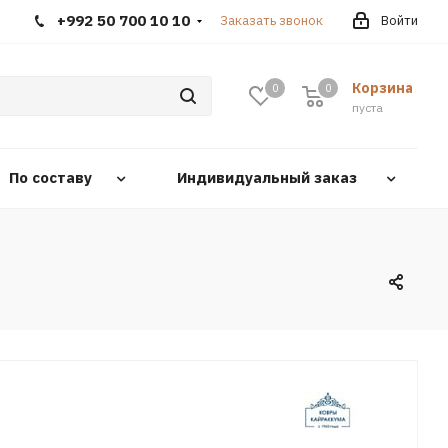
+992 50 700 10 10
Заказать звонок
Войти
Корзина
0
0
0
пуста
По составу
Индивидуальный заказ