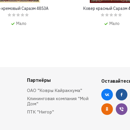
 кремовый Саразм 4853A
Ковер красный Саразм 
Мало
Мало
Партнёры
Оставайтесь
ОАО "Ковры Кайраккума"
Клининговая компания "Мой
Дом"
ПТК "Нигор"