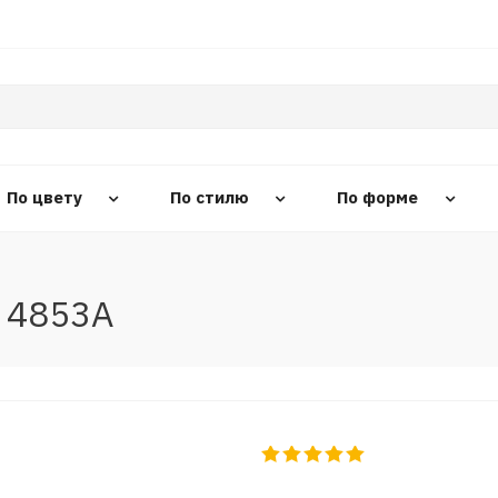
По цвету
По стилю
По форме
 4853A