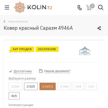
0
Классические
Ковер красный Саразм 4946A
ХИТ ПРОДАЖ
ЭКСКЛЮЗИВ
Нашли дешевле?
Достаточно
Выберите размер
3,5x4
3,5x5
3,5x5,5
3,5x6
3x4
3x5
4x5
Комплектующие