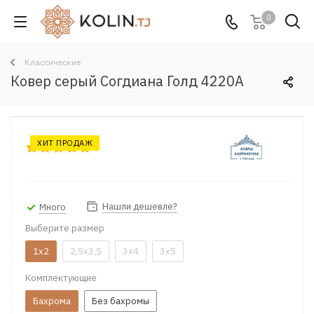
0
Классические
Ковер серый Согдиана Голд 4220A
ХИТ ПРОДАЖ
Нашли дешевле?
Много
Выберите размер
1x2
2,5x3,5
3x4
3x5
Комплектующие
Бахрома
Без бахромы