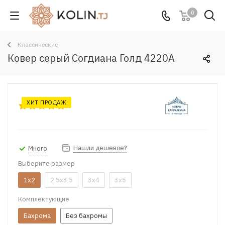
0
Классические
Ковер серый Согдиана Голд 4220A
ХИТ ПРОДАЖ
Нашли дешевле?
Много
Выберите размер
1x2
2,5x3,5
3x4
3x5
Комплектующие
Бахрома
Без бахромы