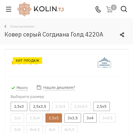
0
Классические
Ковер серый Согдиана Голд 4220A
ХИТ ПРОДАЖ
Нашли дешевле?
Много
Выберите размер
2,5x3
2,5x3,5
2,5x4
2,5x4,5
2,5x5
2x3
3,5x4
3,5x5
3x3,5
3x4
3x4,5
3x5
4x4,5
4x5
4x5,5