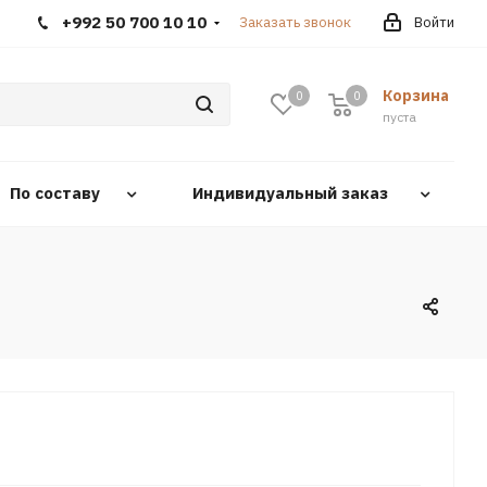
+992 50 700 10 10
Заказать звонок
Войти
Корзина
0
0
0
пуста
По составу
Индивидуальный заказ