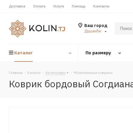
Доставка
Оплата
Услуги
Помощь
Контакты
Ваш город
Душанбе
Каталог
По размеру
Главная
-
Каталог
-
Аксессуары
-
Молитвенные коврики
Коврик бордовый Согдиан