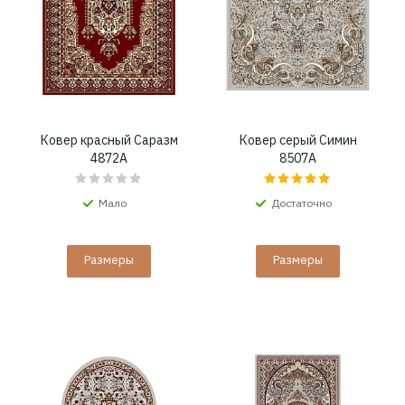
Ковер красный Саразм
Ковер серый Симин
4872A
8507A
Мало
Достаточно
Размеры
Размеры