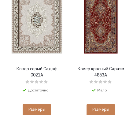
Ковер серый Садаф
Ковер красный Саразм
0021A
4853A
Достаточно
Мало
Размеры
Размеры