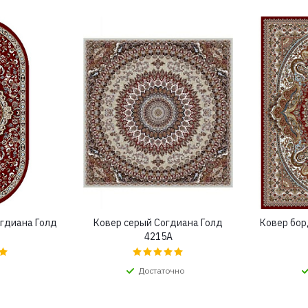
гдиана Голд
Ковер серый Согдиана Голд
Ковер бор
4215A
Достаточно