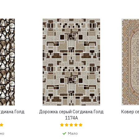
гдиана Голд
Дорожка серый Согдиана Голд
Ковер с
1174A
но
Мало