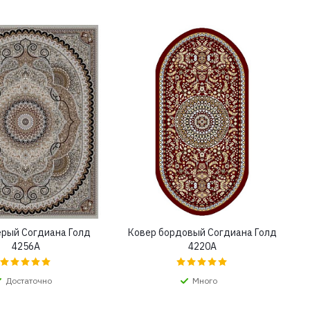
ерый Согдиана Голд
Ковер бордовый Согдиана Голд
4256A
4220A
Достаточно
Много