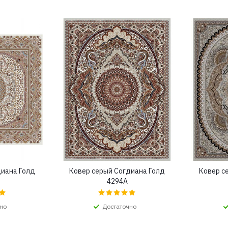
диана Голд
Ковер серый Согдиана Голд
Ковер с
4294A
но
Достаточно