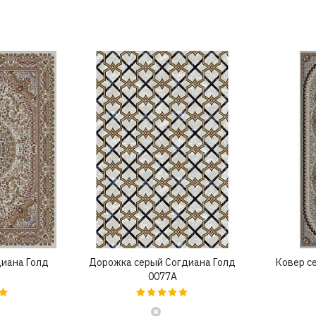
диана Голд
Дорожка серый Согдиана Голд
Ковер с
0077A