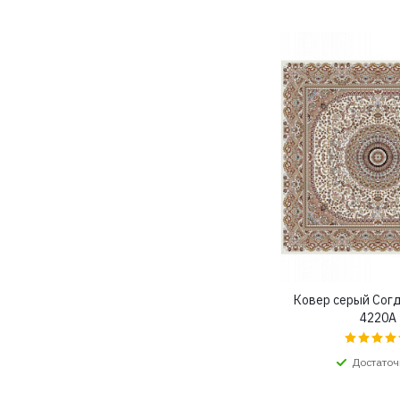
3x3,5 (
6
)
3x4 (
16
)
3x4,5 (
6
)
3x5 (
8
)
3x5,5 (
5
)
3x6 (
4
)
3x6,5 (
4
)
3x7 (
4
)
4 (
4
)
4x4 (
2
)
4x4,5 (
2
)
4x5 (
3
)
4x5,5 (
2
)
4x6 (
2
)
Ковер серый Сог
4x6,5 (
2
)
4220A
4x7 (
1
)
Достаточ