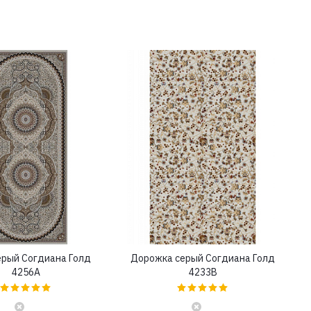
ерый Согдиана Голд
Дорожка серый Согдиана Голд
4256A
4233B