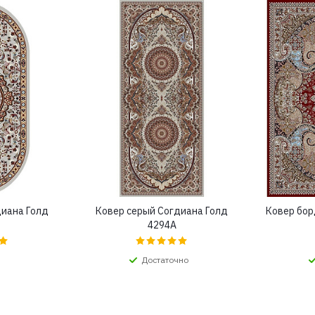
диана Голд
Ковер серый Согдиана Голд
Ковер бор
4294A
Достаточно