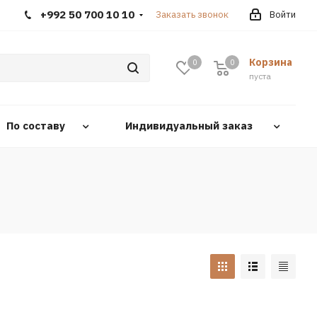
+992 50 700 10 10
Заказать звонок
Войти
Корзина
0
0
0
пуста
По составу
Индивидуальный заказ