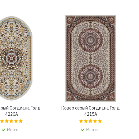
ерый Согдиана Голд
Ковер серый Согдиана Голд
4220A
4215A
Много
Много