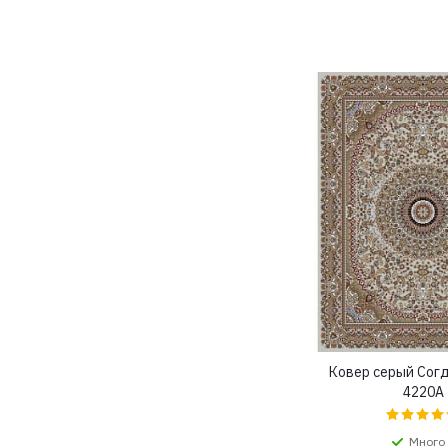
Ковер серый Сог
4220A
Много