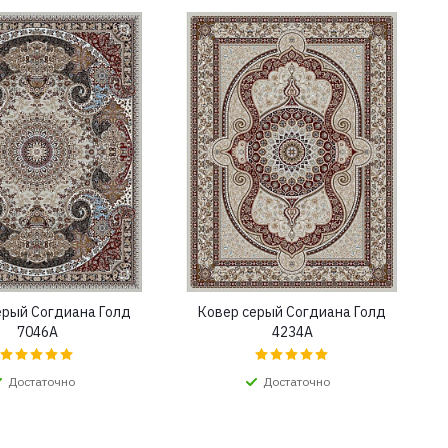
ерый Согдиана Голд
Ковер серый Согдиана Голд
7046A
4234A
Достаточно
Достаточно