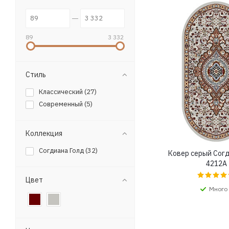
89
3 332
Стиль
Классический (
27
)
Современный (
5
)
Коллекция
Согдиана Голд (
32
)
Ковер серый Сог
4212A
Цвет
Много