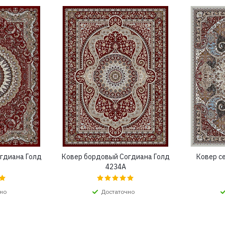
гдиана Голд
Ковер бордовый Согдиана Голд
Ковер с
4234A
но
Достаточно