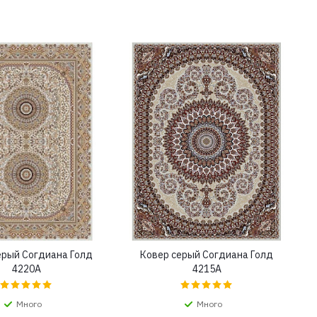
ерый Согдиана Голд
Ковер серый Согдиана Голд
4220A
4215A
Много
Много