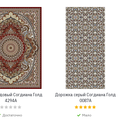
довый Согдиана Голд
Дорожка серый Согдиана Голд
4294A
0087A
Достаточно
Мало