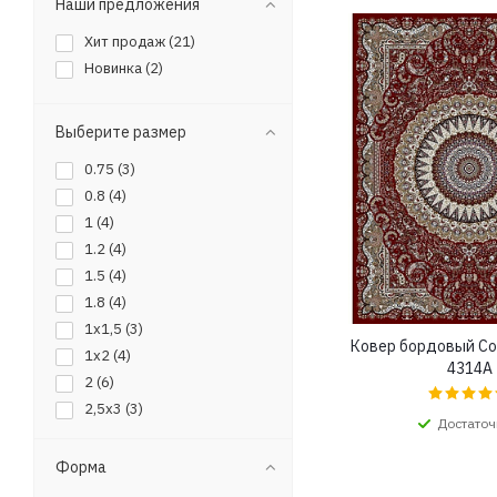
Наши предложения
Хит продаж (
21
)
Новинка (
2
)
Выберите размер
0.75 (
3
)
0.8 (
4
)
1 (
4
)
1.2 (
4
)
1.5 (
4
)
1.8 (
4
)
1x1,5 (
3
)
Ковер бордовый Со
1x2 (
4
)
4314A
2 (
6
)
2,5x3 (
3
)
Достаточ
2,5x3,5 (
5
)
2,5x4 (
3
)
Форма
2,5x4,5 (
3
)