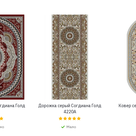
гдиана Голд
Дорожка серый Согдиана Голд
Ковер с
4220A
но
Мало